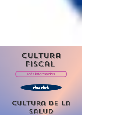
cultura
fiscal
Más información
Haz click
cultura de la
salud