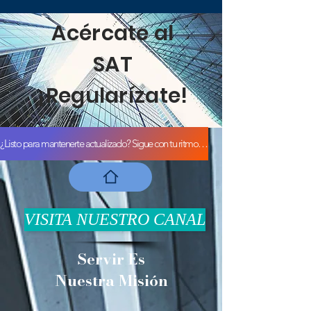
Acércate al
SAT
¡Regularízate!
¿Listo para mantenerte actualizado? Sigue con tu ritmo de actualización
VISITA NUESTRO CANAL
Servir Es
Nuestra Misión