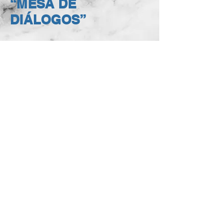
“MESA DE
DIÁLOGOS”
More News >