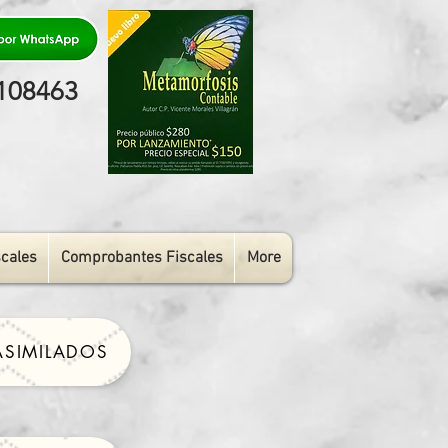
08463
scales
Comprobantes Fiscales
More
ASIMILADOS