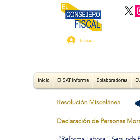
Iniciar sesión
Inicio
El SAT informa
Colaboradores
C
Resolución Miscelánea
Declaración de Personas Mor
“Reforma Laboral” Segunda P