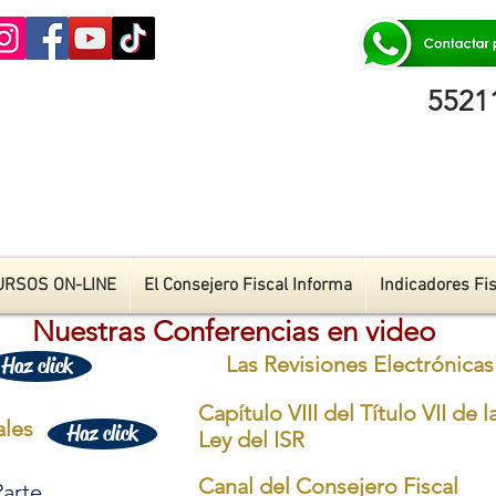
55211
URSOS ON-LINE
El Consejero Fiscal Informa
Indicadores Fi
Nuestras Conferencias en video
Las Revisiones Electrónica
Haz click
Capítulo VIII del Título VII de l
ales
Haz click
Ley del ISR
Canal del Consejero Fiscal
arte