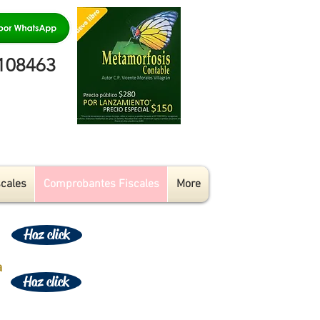
08463
scales
Comprobantes Fiscales
More
Haz click
s
a
Haz click