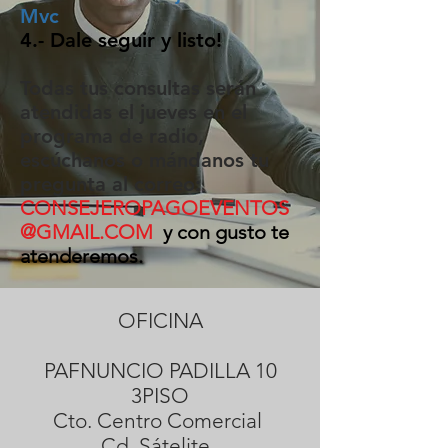
Mvc
4.- Dale seguir y listo!
Todas tus consultas serán
atendidas el jueves en el
programa de radio,
escúchanos o mándanos tu
pregunta al correo:
CONSEJEROPAGOEVENTOS
@GMAIL.COM
y con gusto te
atenderemos.
OFICINA
PAFNUNCIO PADILLA 10
3PISO
Cto. Centro Comercial
Cd. Sátelite